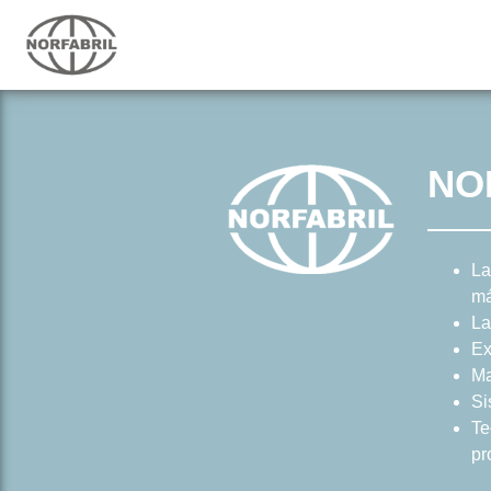
NO
La
má
La
Ex
Ma
Si
Te
pr