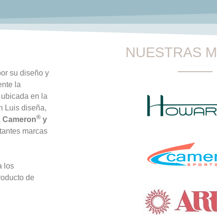
NUESTRAS 
or su diseño y
ente la
 ubicada en la
n Luis diseña,
®
, Cameron
y
tantes marcas
a los
roducto de